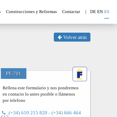
s
Construcciones y Reformas
Contactar
|
DE
EN
ES
Volver atrás
PF-701
Rellena este formulario y nos pondremos
en contacto lo antes posible o llámenos
por telefono
(+34) 610 215 820 - (+34) 666 464