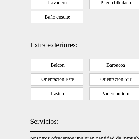
Lavadero
Puerta blindada
Baño ensuite
Extra exteriores:
Balcón
Barbacoa
Orientacion Este
Orientacion Sur
Trastero
Video portero
Servicios:
Nosotros ofrecemos una gran cantidad de inmuebl