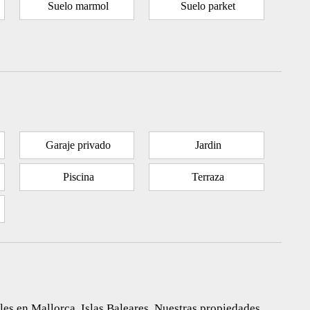
Suelo marmol
Suelo parket
Garaje privado
Jardin
Piscina
Terraza
es en Mallorca, Islas Baleares. Nuestras propiedades