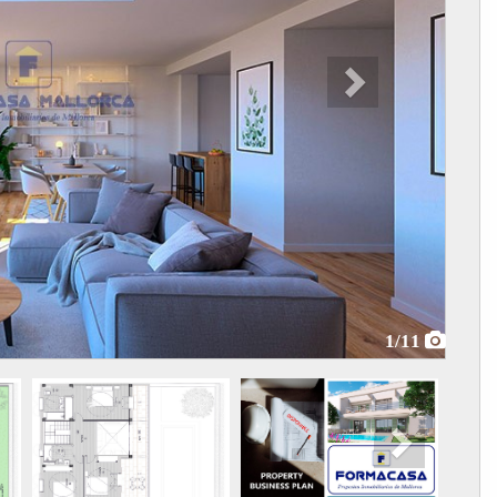
1
/11
Next