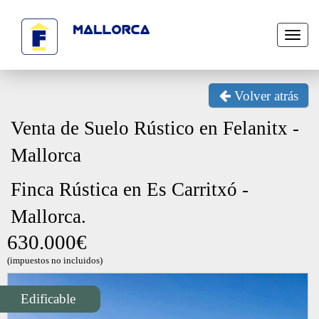
Toggl
naviga
Volver atrás
Venta de Suelo Rústico en Felanitx -
Mallorca
Finca Rústica en Es Carritxó -
Mallorca.
630.000€
(impuestos no incluidos)
Next
Edificable