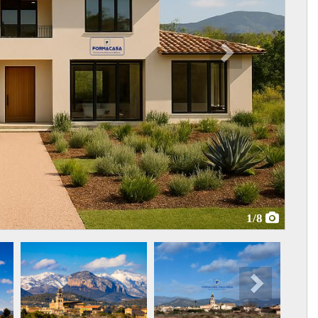
1
/8
Next