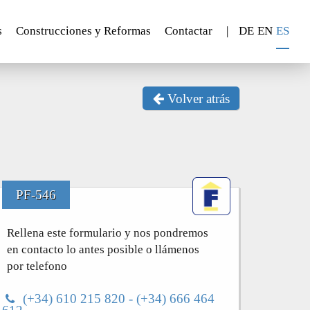
s
Construcciones y Reformas
Contactar
|
DE
EN
ES
Volver atrás
PF-546
Rellena este formulario y nos pondremos
en contacto lo antes posible o llámenos
por telefono
(+34) 610 215 820 - (+34) 666 464