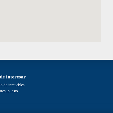
de interesar
ado de inmuebles
 presupuesto