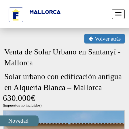
Toggl
naviga
Volver atrás
Venta de Solar Urbano en Santanyí -
Mallorca
Solar urbano con edificación antigua
en Alqueria Blanca – Mallorca
630.000€
(impuestos no incluidos)
Next
Novedad