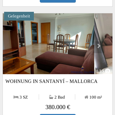
Gelegenheit
Next
1
/15
WOHNUNG IN SANTANYÍ – MALLORCA
3 SZ
2 Bad
100
m²
380.000 €