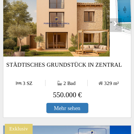
1
/10
STÄDTISCHES GRUNDSTÜCK IN ZENTRAL
3 SZ
2 Bad
329
m²
550.000 €
Mehr sehen
Exklusiv
Next