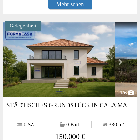
Mehr sehen
Gelegenheit
Next
1
/6
STÄDTISCHES GRUNDSTÜCK IN CALA MA
0 SZ
0 Bad
330
m²
150.000 €