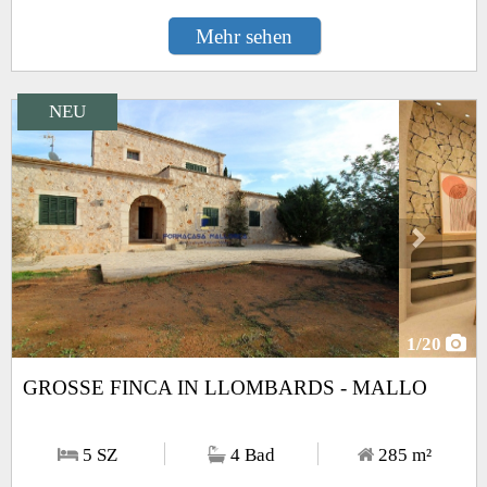
Mehr sehen
NEU
Next
1
/20
GROSSE FINCA IN LLOMBARDS - MALLO
5 SZ
4 Bad
285
m²