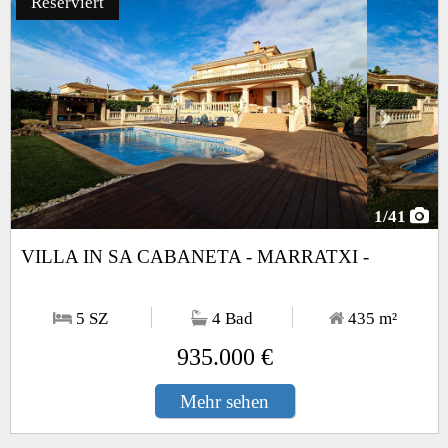
Reserviert
Next
1
/41
VILLA IN SA CABANETA - MARRATXI -
5 SZ
4 Bad
435
m²
935.000 €
Mehr sehen