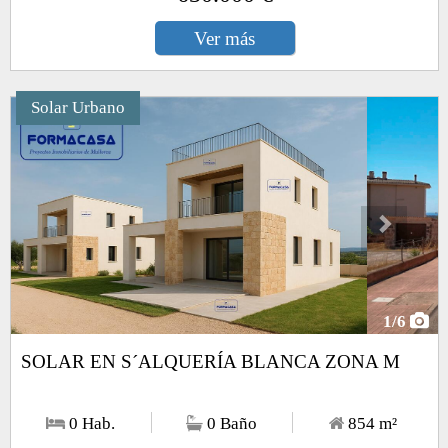
Ver más
Solar Urbano
Next
1
/6
SOLAR EN S´ALQUERÍA BLANCA ZONA M
0 Hab.
0 Baño
854
m²