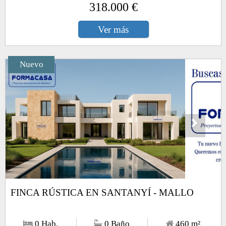
318.000 €
Ver más
Nuevo
Next
1
/8
FINCA RÚSTICA EN SANTANYÍ - MALLO
0 Hab.
0 Baño
460
m²