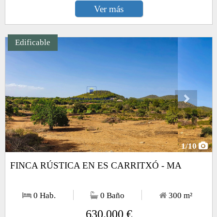
Ver más
Edificable
Next
1
/10
FINCA RÚSTICA EN ES CARRITXÓ - MA
0 Hab.
0 Baño
300
m²
630.000 €